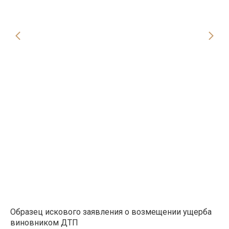
Образец искового заявления о возмещении ущерба
Об
я в
виновником ДТП
сп