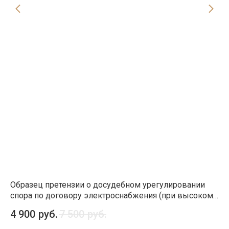
в
Образец претензии о досудебном урегулировании
Об
ние
спора по договору электроснабжения (при высоком
сп
напряжении)
ст
4 900
руб.
7 500
руб.
4 