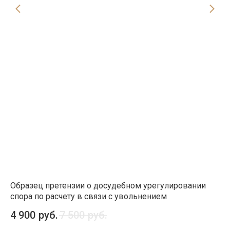
Образец претензии о досудебном урегулировании
Об
спора по расчету в связи с увольнением
сл
пр
4 900
руб.
7 500
руб.
4 
тр